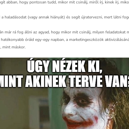
gít abban, hogy pontosan tudd, mikor mit csinálj, miről írj, kinek írj, mi
a haladásodat (vagy annak hiányát) és segít újratervezni, mert látni f
án már rá fog állni az agyad, hogy mikor mit csinálj, milyen feladatokat
 hatékonyabb óráid egy-egy napban, a marketingeszközök aktivizálásánál 
, mint máskor.