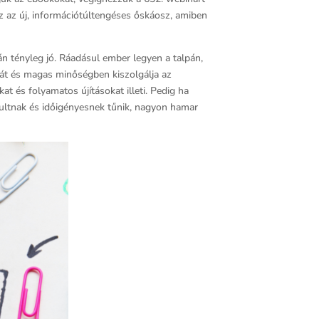
Ez az új, információtúltengéses őskáosz, amiben
n tényleg jó. Ráadásul ember legyen a talpán,
gát és magas minőségben kiszolgálja az
t és folyamatos újításokat illeti. Pedig ha
olultnak és időigényesnek tűnik, nagyon hamar