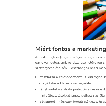
Miért fontos a marketing
A marketingterv (vagy stratégia, ki hogy szere
egy olyan dolog, amit rendszeresen elővehetsz,
szétforgácsolása nélkül összhangba hozni mark
letisztázza a célcsoportodat
– tudni fogod, 
szolgáltatásaiddal és a szövegeddel
irányt mutat
– a stratégiaalkotás az őskáoszb
mini változtatásokkal ismételgethetsz az áll
időt spórol
– hányszor fordult elő veled, hogy