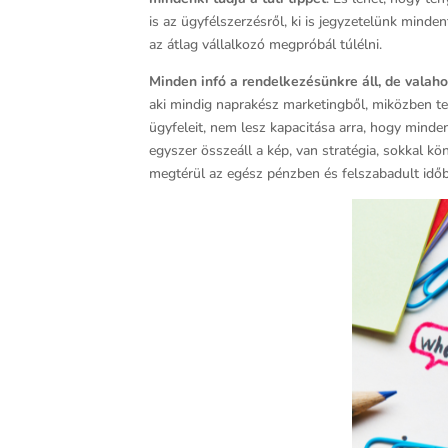
is az ügyfélszerzésről, ki is jegyzetelünk mind
az átlag vállalkozó megpróbál túlélni.
Minden infó a rendelkezésünkre áll, de valah
aki mindig naprakész marketingből, miközben te
ügyfeleit, nem lesz kapacitása arra, hogy minde
egyszer összeáll a kép, van stratégia, sokkal k
megtérül az egész pénzben és felszabadult időb