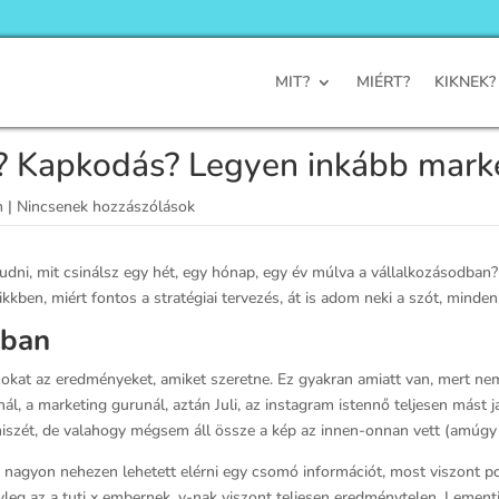
MIT?
MIÉRT?
KIKNEK?
 Kapkodás? Legyen inkább marke
m
|
Nincsenek hozzászólások
udni, mit csinálsz egy hét, egy hónap, egy év múlva a vállalkozásodban
ben, miért fontos a stratégiai tervezés, át is adom neki a szót, minden 
tban
azokat az eredményeket, amiket szeretne. Ez gyakran amiatt van, mert ne
ál, a marketing gurunál, aztán Juli, az instagram istennő teljesen mást ja
zniszét, de valahogy mégsem áll össze a kép az innen-onnan vett (amúgy
 nagyon nehezen lehetett elérni egy csomó információt, most viszont p
nyleg az a tuti x embernek, y-nak viszont teljesen eredménytelen. Lemen