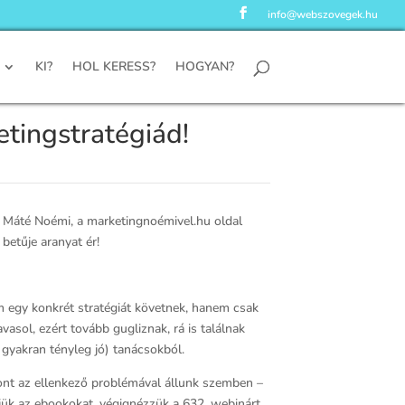
info@webszovegek.hu
KI?
HOL KERESS?
HOGYAN?
tingstratégiád!
? Máté Noémi, a marketingnoémivel.hu oldal
betűje aranyat ér!
m egy konkrét stratégiát követnek, hanem csak
vasol, ezért tovább gugliznak, rá is találnak
 gyakran tényleg jó) tanácsokból.
ont az ellenkező problémával állunk szemben –
tjük az ebookokat, végignézzük a 632. webinárt