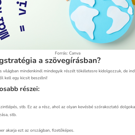
Forrás: Canva
gstratégia a szövegírásban?
lis világban mindenkinél mindegyik részét tökéletesre kidolgozzuk, de i
l kell egy kicsit beszélni!
osabb részei:
zintlépés, stb. Ez az a rész, ahol az olyan kevésbé szórakoztató dolgokat
ása, stb.
r akarja ezt az országban, fizetőképes.