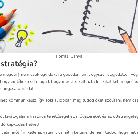
Forrás: Canva
stratégia?
ti emlegetni) nem csak egy doksi a gépeden, amit egyszer elégedetten vé
 hogy emlékeztesd magad, hogy merre is kell haladni, kiket kell megcélo
etingcsatornáidat.
kihez kommunikálsz, így sokkal jobban meg tudod őket szólítani, nem cs
ól kiválogatja a hasznos lehetőségeket, módszereket és az ötletrengeteg
andó kapkodás helyett
 valamiről írni kellene, valamit csinálni kellene, de nem tudod, hogy mit