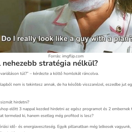
Forrás: imgflip.com
 nehezebb stratégia nélkül?
ariáláson túl?” – kérdezte a költő homlokát ráncolva.
apból nem is tekintesz annak, de ha később visszanézel, eszedbe jut eg
sizmát hirdetni?
hop előtt 3 nappal kezded hirdetni az egész programot és 2 embernek ta
at termeled ki, hanem esetleg még profitod is lesz?
óriási idő- és energiaveszteség. Egyik pillanatban még lelkesek vagyun