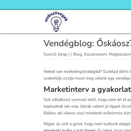
Vendégblog: Őskáosz?
Szerző:
birge
|
|
Blog
,
Kiszervezem
,
Megtanulo
Neked van marketingstratégiád? Szoktad előre t
szakértője osztja most meg velünk egy vendégcikk
Marketinterv a gyakorla
Sok vállalkozó szenved attól, hogy nem éri el 
kapkodnak ide-oda, látnak valami jó tippet Józsin
Bélára, aki sikerre viszi mindenki műkörmös bi
Régen az volt a gond, hogy nem tudtunk eleget,
mindenki tudja a tuti tippet
. És lehet, hogy té