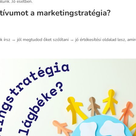
lunk. Jó esetben.
itívumot a marketingstratégia?
k írsz → jól megtudod őket szólítani → jó értékesítési oldalad lesz, am