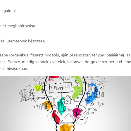
 izgalmak.
lenlét meghatározása
se, ütemtervek készítése
sbe (organikus, fizetett hirdetés, ajánlói rendszer, tényleg báááármi), 
z. Persze, mindig vannak kivételek, bizonyos dolgokat szuperül el lehet a
les hívásokban.