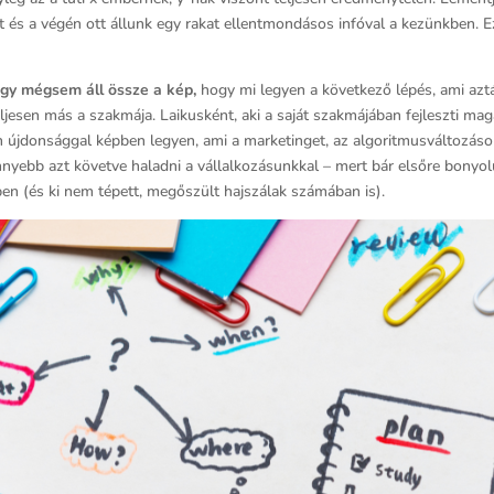
ent és a végén ott állunk egy rakat ellentmondásos infóval a kezünkben. 
ogy mégsem áll össze a kép,
hogy mi legyen a következő lépés, ami aztá
ljesen más a szakmája. Laikusként, aki a saját szakmájában fejleszti ma
n újdonsággal képben legyen, ami a marketinget, az algoritmusváltozásoka
önnyebb azt követve haladni a vállalkozásunkkal – mert bár elsőre bony
en (és ki nem tépett, megőszült hajszálak számában is).