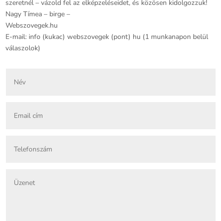
szeretnél – vázold fel az elképzeléseidet, és közösen kidolgozzuk!
Nagy Tímea – birge –
Webszovegek.hu
E-mail: info (kukac) webszovegek (pont) hu (1 munkanapon belül
válaszolok)