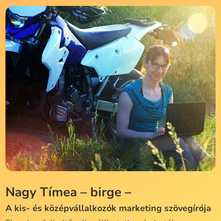
Nagy Tímea – birge –
A kis- és középvállalkozók marketing szövegírója