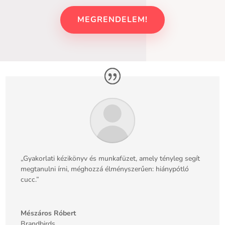
MEGRENDELEM!
„Gyakorlati kézikönyv és munkafüzet, amely tényleg segít
megtanulni írni, méghozzá élményszerűen: hiánypótló
cucc.”
Mészáros Róbert
Brandbirds