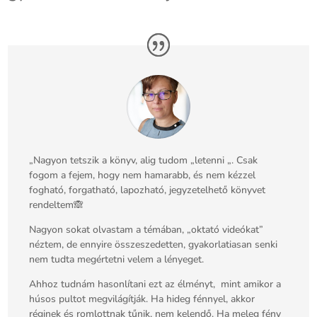
„Nagyon tetszik a könyv, alig tudom „letenni „. Csak
fogom a fejem, hogy nem hamarabb, és nem kézzel
fogható, forgatható, lapozható, jegyzetelhető könyvet
rendeltem🙈
Nagyon sokat olvastam a témában, „oktató videókat”
néztem, de ennyire összeszedetten, gyakorlatiasan senki
nem tudta megértetni velem a lényeget.
Ahhoz tudnám hasonlítani ezt az élményt, mint amikor a
húsos pultot megvilágítják. Ha hideg fénnyel, akkor
réginek és romlottnak tűnik, nem kelendő. Ha meleg fény