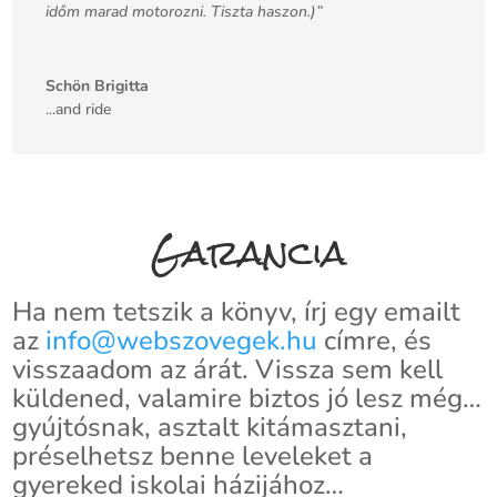
időm marad motorozni. Tiszta haszon.)”
Schön Brigitta
...and ride
Garancia
Ha nem tetszik a könyv, írj egy emailt
az
info@webszovegek.hu
címre, és
visszaadom az árát. Vissza sem kell
küldened, valamire biztos jó lesz még…
gyújtósnak, asztalt kitámasztani,
préselhetsz benne leveleket a
gyereked iskolai házijához…