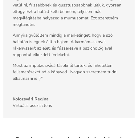
vetül rá, frissebbnek és gusztusosabbnak látjuk, gyorsan
elfogy. Ezt a hatást kelti bennem, teljesen más
megvilágításba helyezed a mumusomat. Ezt szeretném
megtanulni.
Annyira gyűlöltem mindig a marketinget, hogy a szó
hallatán is égnek állt a hajam. A karmám…szóval
rákényszerít az élet, és fűszerezve a pszichológiával
roppantul elkezdett érdekelni.
Most az impulzusvásárlásoknál tartok, és hihetetlen
felismeréseket ad a könyved. Nagyon szeretném tudni
alkalmazni is :)”
Kolozsvári Regina
Virtuális asszisztens