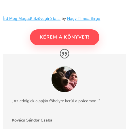
Írd Meg Magad! Szövegíró ta…
by
Nagy Tímea Birge
KÉREM A KÖNYVET!
„Az eddigiek alapján főhelyre kerül a polcomon. ”
Kovács Sándor Csaba