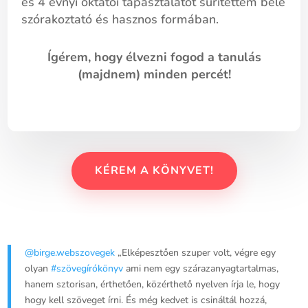
és 4 évnyi oktatói tapasztalatot sűrítettem bele
szórakoztató és hasznos formában.
Ígérem, hogy élvezni fogod a tanulás
(majdnem) minden percét!
KÉREM A KÖNYVET!
@birge.webszovegek
„Elképesztően szuper volt, végre egy
olyan
#szövegírókönyv
ami nem egy szárazanyagtartalmas,
hanem sztorisan, érthetően, közérthető nyelven írja le, hogy
hogy kell szöveget írni. És még kedvet is csináltál hozzá,