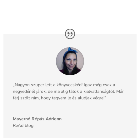
„Nagyon szuper lett a könyvecskéd! Igaz még csak a
negyedénél járok, de ma alig látok a kialvatlanságtól. Már
férj szólt rám, hogy tegyem le és aludjak végre!”
Mayerné Répás Adrienn
ReAd blog