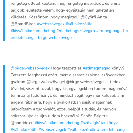
rengeteg ötletet kaptam, meg rengeteg inspirációt, és ami a
legjobb, elhitette velem, hogy egyáltalán nem lehetetlen
küldetés. Köszönöm, hogy megírtad.” @Győrfi Anita
@BrandBirds
#webszövegek
#vállalkozólife
#kisvállalkozómarketing
#marketingszövegíró
#írdmegmagad
♬
eredeti hang – birge webszövegei
@birge.webszovegek
Hogy tetszett az
#írdmegmagad
könyv?
Tetszett. Méghozzá azért, mert a száraz szakmai szövegekben
gyakran @birge webszövegei @birge webszövegei el tudok
tévedni, viszont azzal, hogy kis egységekben tudom magamévá
tenni az új tudományt, és mindezt segíti egy munkafüzet, ami
engem rábír arra, hogy a gyakorlatban saját magamnak
lefordítsam a tudnivalót, ezzel beépül a tudás, és nagyon
sokszor újra és újra tudom használni. Schön Brigitta
@andride.eu
#kisvállalkozómarketing
#szövegírótankönyv
#vállalkozólife
#webszövegek
#vállalkozónők
♬ eredeti hang –