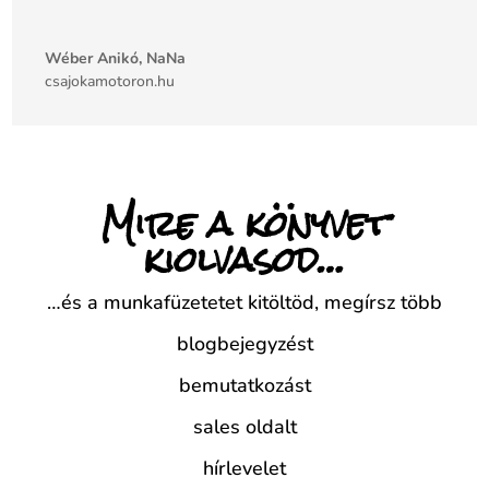
Wéber Anikó, NaNa
csajokamotoron.hu
Mire a könyvet
kiolvasod…
…és a munkafüzetetet kitöltöd,
megírsz több
blogbejegyzést
bemutatkozást
sales oldalt
hírlevelet