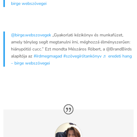
birge webszövegei
@birge.webszovegek
„Gyakorlati kézikönyv és munkafüzet,
amely tényleg segít megtanulni írni, méghozzá élményszerűen:
hiánypótló cucc.” Ezt mondta Mészáros Róbert, a @BrandBirds
alapítója az
#írdmegmagad
#szövegírótankönyv
♬ eredeti hang
– birge webszövegei