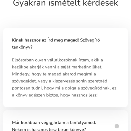
Gyakran ismételt kérdések
Kinek hasznos az Írd meg magad! Szövegíró
tankönyv?
Elsősorban olyan vállalkozóknak írtam, akik a
kezükbe akarják venni a saját marketingjüket.
Mindegy, hogy te magad akarod megírni a
szövegeidet, vagy a kiszervezés során szeretnéd
pontosan tudni, hogy mi a dolga a szövegíródnak, ez
a könyv egészen biztos, hogy hasznos lesz!
Már korábban végigjártam a tanfolyamod.
Nekem is hasznos lesz birge könyve?