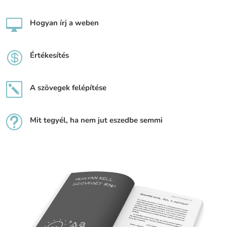

Hogyan írj a weben

Értékesítés
k
A szövegek felépítése
t
Mit tegyél, ha nem jut eszedbe semmi