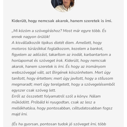
Kiderült, hogy nemcsak akarok, hanem szeretek is írni.
„Mi közöm a szövegíráshoz? Most már egyre több. És
ennek nagyon örülök!
A kisvállalkozók tipikus életét élem. Amellett, hogy
motoros túrázókkal foglalkozom, kezelem a bankot,
figyelem az adózást, takarítom az irodát, karbantartom a
honlapomat és szöveget írok. Kiderült, hogy nemcsak
akarok, hanem szeretek is írni. És hogy az irományom
webszöveggé vált, azt Birgének köszönhetem. Mert úgy
tanított, hogy értettem; mert úgy javított, hogy a stílusom
megmaradt; mert úgy terelgetett, hogy a szövegelésemből
egyszer csak szöveg lett.
Erről az összetett folyamatról szól a könyv. Nálam
működött. Próbáld ki nyugodtan, csak az lesz a
mellékhatása, hogy pontosabban, céltudatosabban fogsz
majd írni.
(És ha gyorsan, pontosan tudok jó szöveget írni, több