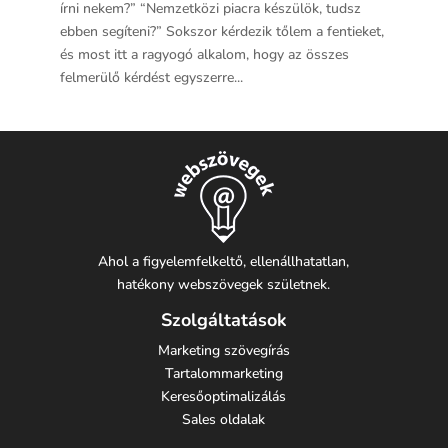
írni nekem?” “Nemzetközi piacra készülök, tudsz
ebben segíteni?” Sokszor kérdezik tőlem a fentieket,
és most itt a ragyogó alkalom, hogy az összes
felmerülő kérdést egyszerre...
Ahol a figyelemfelkeltő, ellenállhatatlan,
hatékony webszövegek születnek.
Szolgáltatások
Marketing szövegírás
Tartalommarketing
Keresőoptimalizálás
Sales oldalak