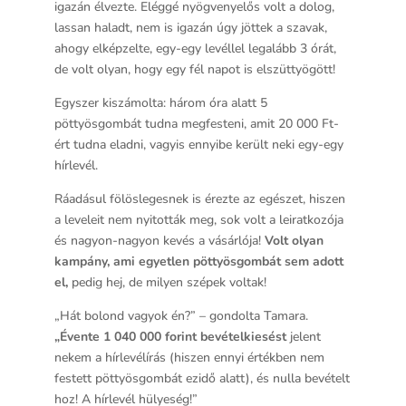
igazán élvezte. Eléggé nyögvenyelős volt a dolog,
lassan haladt, nem is igazán úgy jöttek a szavak,
ahogy elképzelte, egy-egy levéllel legalább 3 órát,
de volt olyan, hogy egy fél napot is elszüttyögött!
Egyszer kiszámolta: három óra alatt 5
pöttyösgombát tudna megfesteni, amit 20 000 Ft-
ért tudna eladni, vagyis ennyibe került neki egy-egy
hírlevél.
Ráadásul fölöslegesnek is érezte az egészet, hiszen
a leveleit nem nyitották meg, sok volt a leiratkozója
és nagyon-nagyon kevés a vásárlója!
Volt olyan
kampány, ami egyetlen pöttyösgombát sem adott
el,
pedig hej, de milyen szépek voltak!
„Hát bolond vagyok én?” – gondolta Tamara.
„Évente 1 040 000 forint bevételkiesést
jelent
nekem a hírlevélírás (hiszen ennyi értékben nem
festett pöttyösgombát ezidő alatt), és nulla bevételt
hoz! A hírlevél hülyeség!”