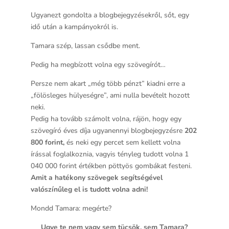
Ugyanezt gondolta a blogbejegyzésekről, sőt, egy
idő után a kampányokról is.
Tamara szép, lassan csődbe ment.
Pedig ha megbízott volna egy szövegírót…
Persze nem akart „még több pénzt” kiadni erre a
„fölösleges hülyeségre”, ami nulla bevételt hozott
neki.
Pedig ha tovább számolt volna, rájön, hogy egy
szövegíró éves díja ugyanennyi blogbejegyzésre
202
800 forint,
és neki egy percet sem kellett volna
írással foglalkoznia, vagyis tényleg tudott volna
1
040 000 forint értékben pöttyös gombákat festeni.
Amit a hatékony szövegek segítségével
valószínűleg el is tudott volna adni!
Mondd Tamara: megérte?
Ugye te nem vagy sem tücsök, sem Tamara?