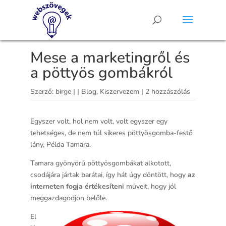
Mese a marketingről és
a pöttyös gombákról
Szerző:
birge
|
|
Blog
,
Kiszervezem
|
2 hozzászólás
Egyszer volt, hol nem volt, volt egyszer egy
tehetséges, de nem túl sikeres pöttyösgomba-festő
lány, Példa Tamara.
Tamara gyönyörű pöttyösgombákat alkotott,
csodájára jártak barátai, így hát úgy döntött, hogy
az
interneten fogja értékesíteni
műveit, hogy jól
meggazdagodjon belőle.
El