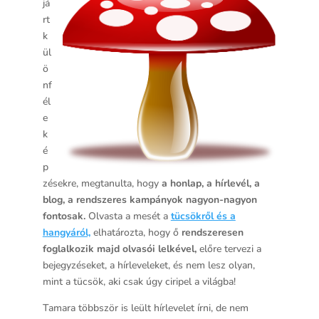
já
rt
k
ül
ö
nf
él
e
k
é
p
zésekre, megtanulta, hogy
a honlap, a hírlevél, a
blog, a rendszeres kampányok nagyon-nagyon
fontosak.
Olvasta a mesét a
tücsökről és a
hangyáról,
elhatározta, hogy ő
rendszeresen
foglalkozik majd olvasói lelkével,
előre tervezi a
bejegyzéseket, a hírleveleket, és nem lesz olyan,
mint a tücsök, aki csak úgy ciripel a világba!
Tamara többször is leült hírlevelet írni, de nem