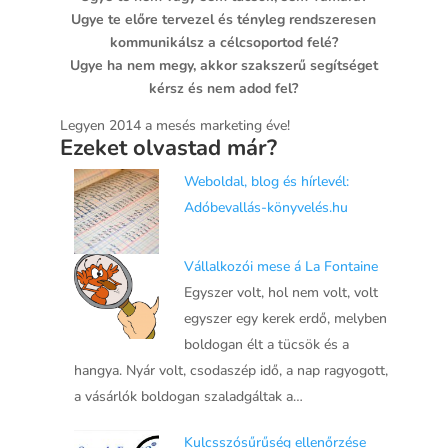
Ugye te előre tervezel és tényleg rendszeresen
kommunikálsz a célcsoportod felé?
Ugye ha nem megy, akkor szakszerű segítséget
kérsz és nem adod fel?
Legyen 2014 a mesés marketing éve!
Ezeket olvastad már?
Weboldal, blog és hírlevél:
Adóbevallás-könyvelés.hu
Vállalkozói mese á La Fontaine
Egyszer volt, hol nem volt, volt
egyszer egy kerek erdő, melyben
boldogan élt a tücsök és a
hangya. Nyár volt, csodaszép idő, a nap ragyogott,
a vásárlók boldogan szaladgáltak a…
Kulcsszósűrűség ellenőrzése