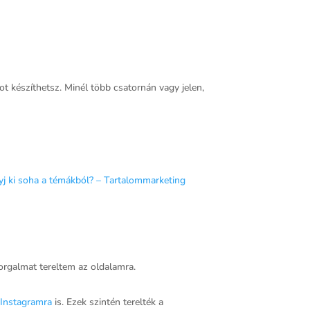
t készíthetsz. Minél több csatornán vagy jelen,
j ki soha a témákból? – Tartalommarketing
forgalmat tereltem az oldalamra.
z
Instagramra
is. Ezek szintén terelték a