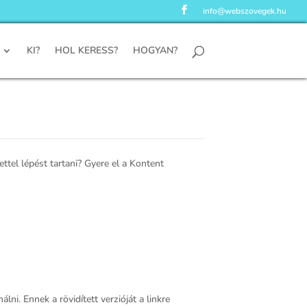
info@webszovegek.hu
KI?
HOL KERESS?
HOGYAN?
tel lépést tartani? Gyere el a Kontent
i. Ennek a rövidített verzióját a linkre