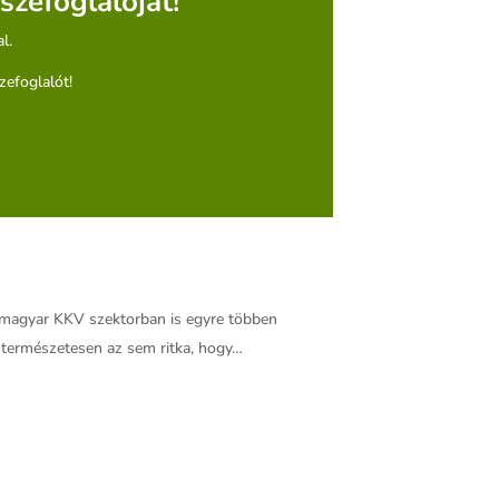
zefoglalóját!
l.
zefoglalót!
a magyar KKV szektorban is egyre többen
e természetesen az sem ritka, hogy…