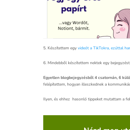
5. Készítettem egy
videót a TikTokra, ezúttal h
6. Mindebből készítettem nektek egy bejegyzést 
Egyetlen blogbejegyzésből 4 csatornán, 6 kül
felépítettem, hogyan illeszkednek a kommunikác
Ilyen, és ehhez hasonló tippeket mutattam a fe