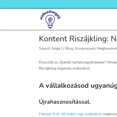
Kontent Riszájkling: 
Szerző:
birge
|
|
Blog
,
Kiszervezem
,
Megtanulo
Elvesztél az állandó tartalomgyártásban? Minden
Riszájkling ingyenes webinárra!
.
A vállalkozásod ugyanúg
Újrahasznosítással.
Február 9-én 16 órakor egy webináron
megmutatt