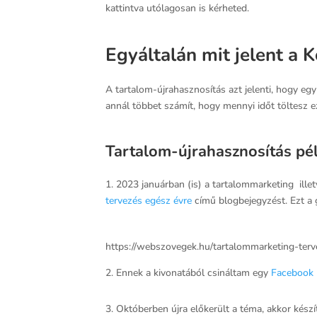
kattintva utólagosan is kérheted.
Egyáltalán mit jelent a K
A tartalom-újrahasznosítás azt jelenti, hogy eg
annál többet számít, hogy mennyi időt töltesz e
Tartalom-újrahasznosítás pé
1. 2023 januárban (is) a tartalommarketing ille
tervezés egész évre
című blogbejegyzést. Ezt a g
https://webszovegek.hu/tartalommarketing-terv
2. Ennek a kivonatából csináltam egy
Facebook 
3. Októberben újra előkerült a téma, akkor kész