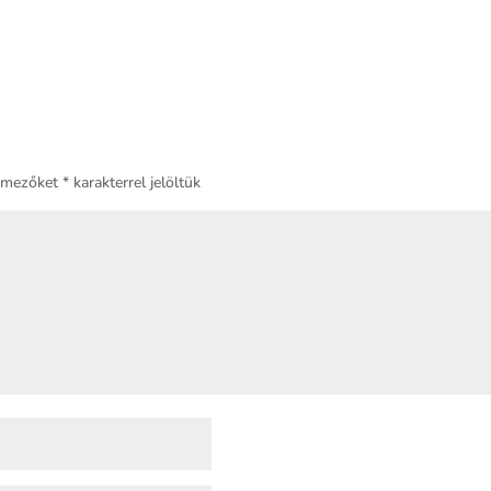
ő mezőket
*
karakterrel jelöltük