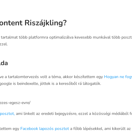
ontent Riszájkling?
y tartalmat több platformra optimalizálva kevesebb munkával több poszto
zzel.
lda
tve a tartalomtervezés volt a téma, akkor készítettem egy
Hogyan ne fogy
oogle is beindexelte, jöttek is a keresőből rá látogatók.
ezes-egesz-evre/
posztot,
ami linkelt az eredeti bejegyzésre, ezzel a közösségi médiából 
ítettem egy
Facebook lapozós posztot
a főbb lépésekkel, ami kikerült a