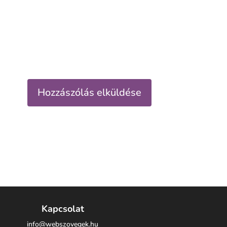
Kapcsolat
info@webszovegek.hu