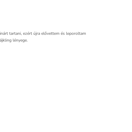
árt tartani, ezért újra elővettem és leporoltam
ájkling lényege.