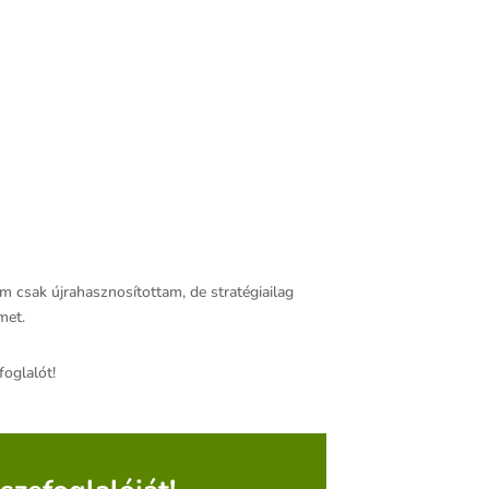
m csak újrahasznosítottam, de stratégiailag
met.
oglalót!