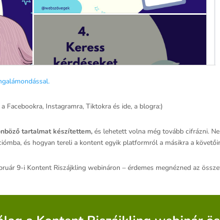
angalámondással.
a Facebookra, Instagramra, Tiktokra és ide, a blogra:)
önböző tartalmat készítettem,
és lehetett volna még tovább cifrázni. Ne
iómba, és hogyan tereli a kontent egyik platformról a másikra a követői
bruár 9-i Kontent Riszájkling webináron – érdemes megnézned az összef