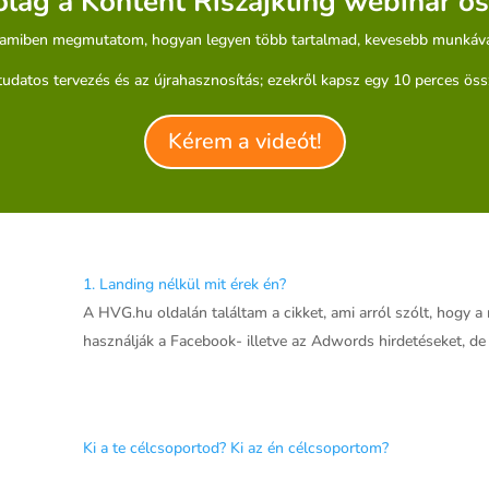
lag a Kontent Riszájkling webinár öss
..amiben megmutatom, hogyan legyen több tartalmad, kevesebb munkáva
tudatos tervezés és az újrahasznosítás; ezekről kapsz egy 10 perces öss
Kérem a videót!
1. Landing nélkül mit érek én?
A HVG.hu oldalán találtam a cikket, ami arról szólt, hogy 
használják a Facebook- illetve az Adwords hirdetéseket, d
Ki a te célcsoportod? Ki az én célcsoportom?