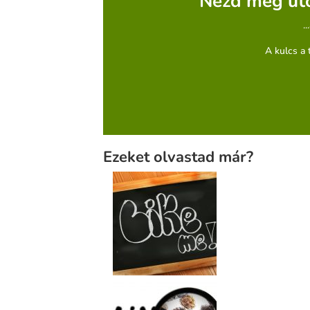
Nézd meg utó
.
A kulcs a 
Ezeket olvastad már?