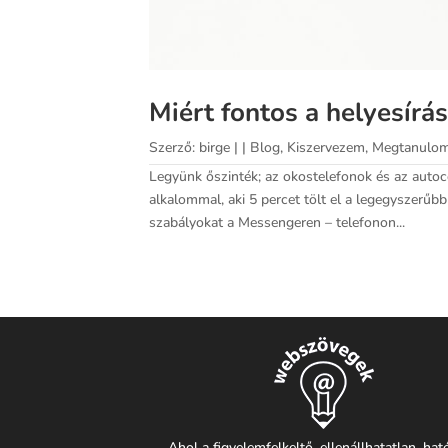
Miért fontos a helyesír
Szerző:
birge
|
|
Blog
,
Kiszervezem
,
Megtanulo
Legyünk őszinték; az okostelefonok és az autoc
alkalommal, aki 5 percet tölt el a legegyszerűb
szabályokat a Messengeren – telefonon...
Ahol a figyelemfelkeltő, ellenállhatatlan, ha