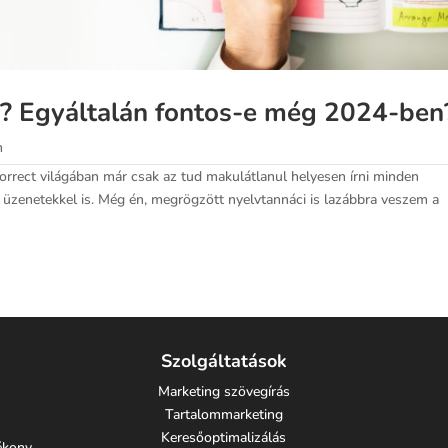
ás? Egyáltalán fontos-e még 2024-ben
m
orrect világában már csak az tud makulátlanul helyesen írni minden
b üzenetekkel is. Még én, megrögzött nyelvtannáci is lazábbra veszem a
Szolgáltatások
Marketing szövegírás
Tartalommarketing
Keresőoptimalizálás
tékony