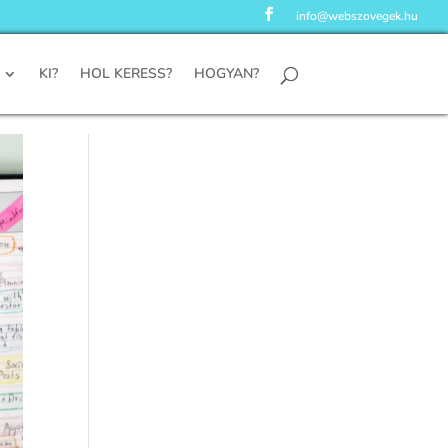
info@webszovegek.hu
KI?
HOL KERESS?
HOGYAN?