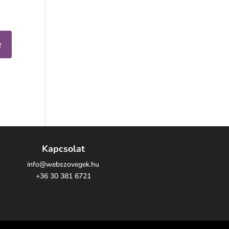
Kapcsolat
info@webszovegek.hu
+36 30 381 6721