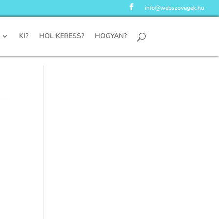
info@webszovegek.hu
KI?
HOL KERESS?
HOGYAN?