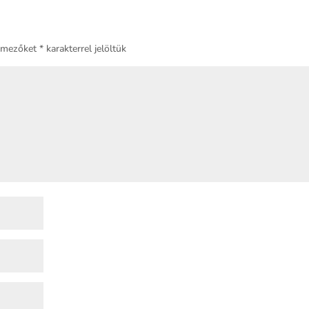
ő mezőket
*
karakterrel jelöltük