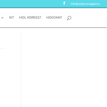
info@webszovegek.hu
KI?
HOL KERESS?
HOGYAN?