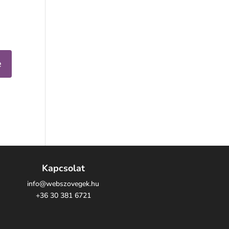
Kapcsolat
info@webszovegek.hu
+36 30 381 6721