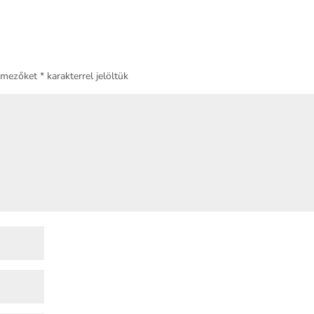
ő mezőket
*
karakterrel jelöltük