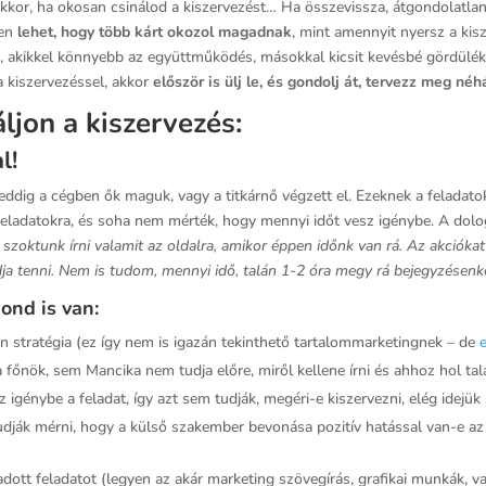
 akkor, ha okosan csinálod a kiszervezést… Ha összevissza, átgondolatla
yen
lehet, hogy több kárt okozol magadnak
, mint amennyit nyersz a kis
, akikkel könnyebb az együttműködés, másokkal kicsit kevésbé gördülék
 kiszervezéssel, akkor
először is ülj le, és gondolj át, tervezz meg né
ljon a kiszervezés:
l!
t eddig a cégben ők maguk, vagy a titkárnő végzett el. Ezeknek a felada
ladatokra, és soha nem mérték, hogy mennyi időt vesz igénybe. A dolog
szoktunk írni valamit az oldalra, amikor éppen időnk van rá. Az akciókat
udja tenni. Nem is tudom, mennyi idő, talán 1-2 óra megy rá bejegyzésenk
ond is van:
 stratégia (ez így nem is igazán tekinthető tartalommarketingnek – de
főnök, sem Mancika nem tudja előre, miről kellene írni és ahhoz hol tal
igénybe a feladat, így azt sem tudják, megéri-e kiszervezni, elég idejük
 tudják mérni, hogy a külső szakember bevonása pozitív hatással van-e a
adott feladatot (legyen az akár marketing szövegírás, grafikai munkák, 