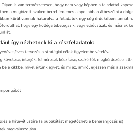
ni. Olyan is van természetesen, hogy nem vagy képben a feladattal kapcs
etben a megbízott szakemberrel érdemes alaposabban átbeszélni a dolgot
obban körül vannak határolva a feladatok egy cég érdekében, annál 
őfordulhat, hogy egy kolléga lebetegszik, vagy elbúcsúzik, és másnak kell
munkát.
ául így nézhetnek ki a részfeladatok:
yedéves/éves tervezés a stratégiai célok figyelembe vételével
 követése, interjúk, felmérések készítése, szakértők megkérdezése, stb.
n be a cikkbe, mivel értünk egyet, és mi az, amiről egészen más a szak
empontjából
és a hírlevél listára (a publikálást megelőzheti a beharangozás is)
ntek megválaszolása