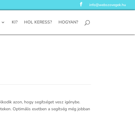
info@webszovegek.hu
KI?
HOL KERESS?
HOGYAN?
olkodik azon, hogy segítséget vesz igénybe.
ületeken. Optimális esetben a segítség még jobban