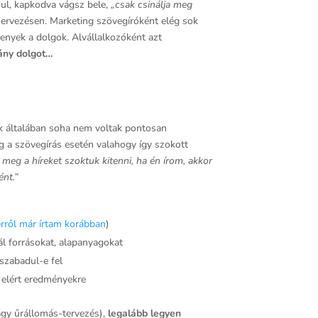
nul, kapkodva vágsz bele,
„csak csinálja meg
zervezésen. Marketing szövegíróként elég sok
enyek a dolgok. Alvállalkozóként azt
hány dolgot…
tok általában soha nem voltak pontosan
 a szövegírás esetén valahogy így szokott
 meg a híreket szoktuk kitenni, ha én írom, akkor
ént.”
erről már írtam korábban
)
ál forrásokat, alapanyagokat
 szabadul-e fel
z elért eredményekre
vagy űrállomás-tervezés),
legalább legyen