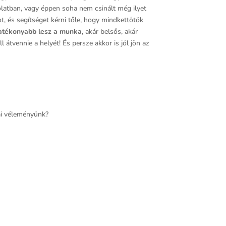
olatban, vagy éppen soha nem csinált még ilyet
, és segítséget kérni tőle, hogy mindkettőtök
hatékonyabb lesz a munka,
akár belsős, akár
 átvennie a helyét! És persze akkor is jól jön az
mai véleményünk?