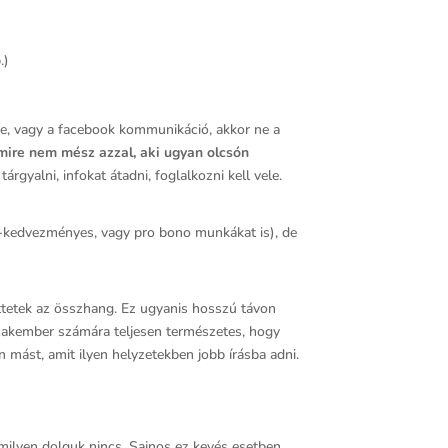
.)
ése, vagy a facebook kommunikáció, akkor ne a
ire nem mész azzal, aki ugyan olcsón
tárgyalni, infokat átadni, foglalkozni kell vele.
er-kedvezményes, vagy pro bono munkákat is), de
öttetek az összhang. Ez ugyanis hosszú távon
zakember számára teljesen természetes, hogy
en mást, amit ilyen helyzetekben jobb írásba adni.
mmilyen dolguk nincs. Sajnos ez kevés esetben