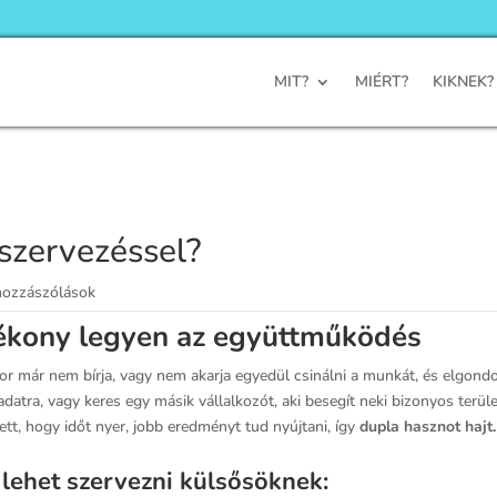
MIT?
MIÉRT?
KIKNEK?
iszervezéssel?
hozzászólások
tékony legyen az együttműködés
kor már nem bírja, vagy nem akarja egyedül csinálni a munkát, és elgond
ladatra, vagy keres egy másik vállalkozót, aki besegít neki bizonyos ter
lett, hogy időt nyer, jobb eredményt tud nyújtani, így
dupla hasznot hajt.
 lehet szervezni külsősöknek: