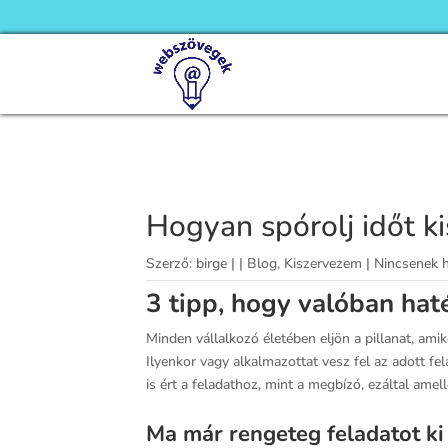
Hogyan spórolj időt k
Szerző:
birge
|
|
Blog
,
Kiszervezem
|
Nincsenek 
3 tipp, hogy valóban ha
Minden vállalkozó életében eljön a pillanat, ami
Ilyenkor vagy alkalmazottat vesz fel az adott fe
is ért a feladathoz, mint a megbízó, ezáltal amel
Ma már rengeteg feladatot ki