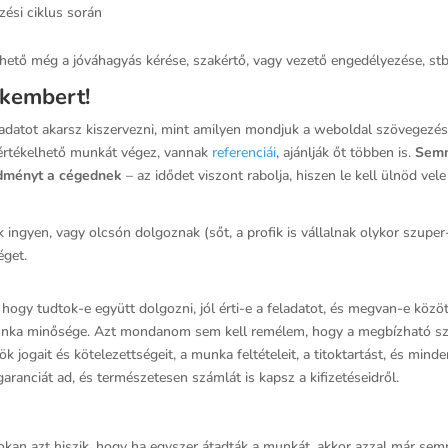
ési ciklus során
thető még a jóváhagyás kérése, szakértő, vagy vezető engedélyezése, stb
akembert!
feladatot akarsz kiszervezni, mint amilyen mondjuk a weboldal szövegez
n értékelhető munkát végez, vannak
referenciái
, ajánlják őt többen is.
Semm
redményt a cégednek
– az idődet viszont rabolja, hiszen le kell ülnöd vele 
 ingyen, vagy olcsón dolgoznak (sőt, a profik is vállalnak olykor szup
éget.
 hogy tudtok-e együtt dolgozni, jól érti-e a feladatot, és megvan-e köz
 munka minősége. Azt mondanom sem kell remélem, hogy a megbízható s
 jogait és kötelezettségeit, a munka feltételeit, a titoktartást, és mind
garanciát ad, és természetesen számlát is kapsz a kifizetéseidről.
sokan azt hiszik, hogy ha egyszer átadták a munkát, akkor azzal már se