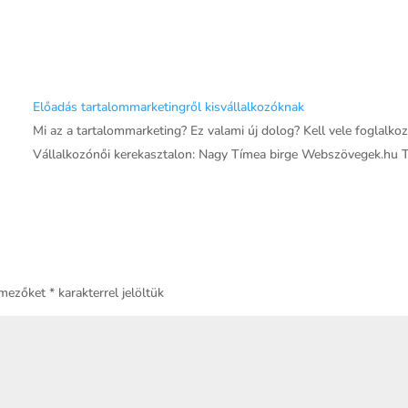
Előadás tartalommarketingről kisvállalkozóknak
Mi az a tartalommarketing? Ez valami új dolog? Kell vele foglalko
Vállalkozónői kerekasztalon: Nagy Tímea birge Webszövegek.hu 
 mezőket
*
karakterrel jelöltük