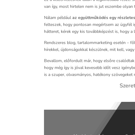
van így, most hirtelen nem is jut eszembe olyan
Nálam például
az együttműködés egy részletes 
felteszek, hogy pontosan megértsem az ügyfél igé
hátteret, kérek egy kis továbbképzést is, hogy
Rendszeres blog, tartalommarketing esetén – fől
hírekkel, újdonságokkal készülnek, mit kell, vag
Bevallom, előfordult már, hogy elsőre csalódtak 
hogy még így is jóval kevesebb időt vesz igényb
is a szuper, olvasmányos, hatékony szövegeket
Szeret