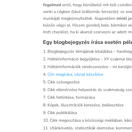
fogalmad
arról, hogy körülbelül mit kell csinál
senki a cégben (lásd űrállomás-tervezés): ez es
munkáját megkönnyítsétek. Alapvetően
minél j
külsős végzi el. Hiszen gondolj bele, bármikor el
írott checklist, ha ki akarod szervezni az adott 
Egy blogbejegyzés írása esetén péld
Blogbejegyzés témájának kitalálása – havi/neg
Háttérinformáció begyűjtése – XY szakmai blog
Háttérinformációk rendszerezése – mi kerüljö
Cím megírása, vázlat készítése
Cikk szövegezése
Cikk ellenőrzése helyesírás és szakmaiság sz
Cikk feltöltése, formázása
Képek, illusztrációk keresése, beillesztése
Cikk publikálása
Cikk megosztása a közösségi médiában, kiküld
Utánkövetés, statisztikák elemzése, komme