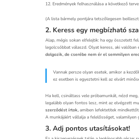
Eredmények felhasználása a következő tervez
(A lista bármely pontjára tetszőlegesen beillesz
2. Keress egy megbízható sz
Alap, mégis sokan elfelejtik: ha egy összetett 
legolcsóbbat válaszd. Olyat keress, aki valóba
dolgozik, de cserébe nem ér el semmilyen e
Vannak persze olyan esetek, amikor a kezdők
ez esetben is egyeztetni kell az elvárt minős
Ha kell, csináltass vele próbamunkát, nézd meg,
legalább olyan fontos lesz, mint az elvégzett
szerződést írtok,
amiben lefektetitek mindkettőtök
A munkájáért vállalja a felelősséget, valamilyen 
3. Adj pontos utasításokat!
Ez a kiszervezésnek talán a legkínosabb része: 