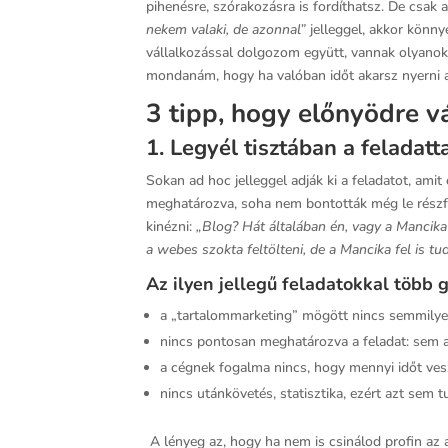
pihenésre, szórakozásra is fordíthatsz. De csak
nekem valaki, de azonnal”
jelleggel, akkor könn
vállalkozással dolgozom együtt, vannak olyanok
mondanám, hogy ha valóban időt akarsz nyerni a
3 tipp, hogy előnyödre vá
1. Legyél tisztában a feladatta
Sokan ad hoc jelleggel adják ki a feladatot, ami
meghatározva, soha nem bontották még le részfe
kinézni:
„Blog? Hát általában én, vagy a Mancika 
a webes szokta feltölteni, de a Mancika fel is t
Az ilyen jellegű feladatokkal több g
a „tartalommarketing” mögött nincs semmilyen
nincs pontosan meghatározva a feladat: sem a 
a cégnek fogalma nincs, hogy mennyi időt vesz 
nincs utánkövetés, statisztika, ezért azt sem
A lényeg az, hogy ha nem is csinálod profin az 