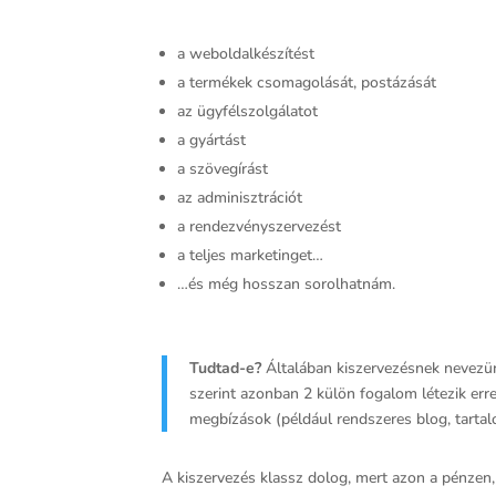
a weboldalkészítést
a termékek csomagolását, postázását
az ügyfélszolgálatot
a gyártást
a szövegírást
az adminisztrációt
a rendezvényszervezést
a teljes marketinget…
…és még hosszan sorolhatnám.
Tudtad-e?
Általában kiszervezésnek nevezünk 
szerint azonban 2 külön fogalom létezik err
megbízások (például rendszeres blog, tarta
A kiszervezés klassz dolog, mert azon a pénzen,