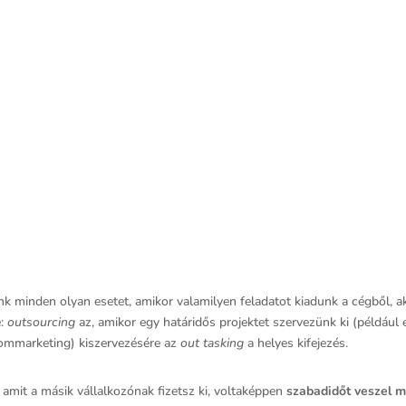
minden olyan esetet, amikor valamilyen feladatot kiadunk a cégből, akár 
e:
outsourcing
az, amikor egy határidős projektet szervezünk ki (példáu
lommarketing) kiszervezésére az
out tasking
a helyes kifejezés.
 amit a másik vállalkozónak fizetsz ki, voltaképpen
szabadidőt veszel 