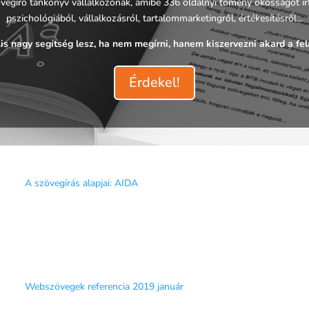
vegíró tankönyv vállalkozónak, amibe 336 oldalnyi tömény okosságot írta
pszichológiából, vállalkozásról, tartalommarketingről, értékesítésről…
is nagy segítség lesz, ha nem megírni, hanem kiszervezni akard a fel
Érdekel!
A szövegírás alapjai: AIDA
Webszövegek referencia 2019 január