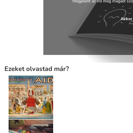
Megjelent az írd meg magad! szö
Akkor 
Ezeket olvastad már?