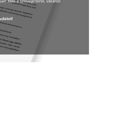
m bele a szövegírásról, vásárlói
adatot!