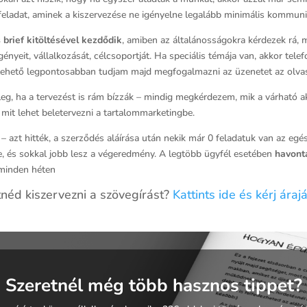
 feladat, aminek a kiszervezése ne igényelne legalább minimális kommuni
brief kitöltésével kezdődik
, amiben az általánosságokra kérdezek rá, 
nyeit, vállalkozását, célcsoportját. Ha speciális témája van, akkor tel
 a lehető legpontosabban tudjam majd megfogalmazni az üzenetet az olv
eg, ha a tervezést is rám bízzák – mindig megkérdezem, mik a várható akt
y mit lehet beletervezni a tartalommarketingbe.
– azt hitték, a szerződés aláírása után nekik már 0 feladatuk van az egé
e, és sokkal jobb lesz a végeredmény. A legtöbb ügyfél esetében
havonta
 minden héten
néd kiszervezni a szövegírást?
Kattints ide és kérj árajá
Szeretnél még több hasznos tippet?