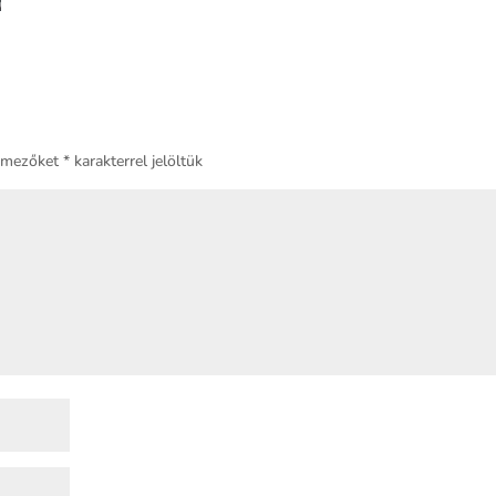
ő mezőket
*
karakterrel jelöltük