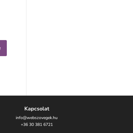
Kapcsolat
info@webszovegek.hu
+36 30 381 6721