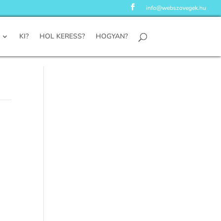
info@webszovegek.hu
KI?
HOL KERESS?
HOGYAN?