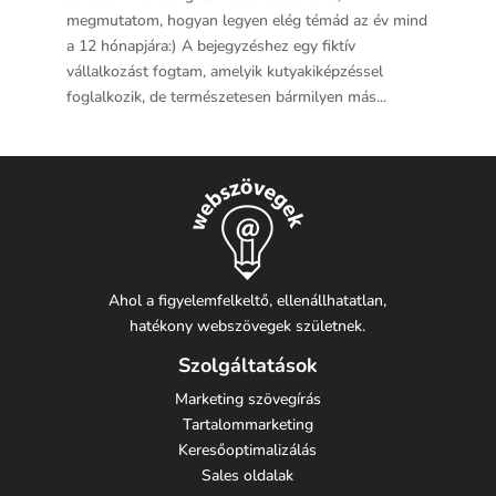
megmutatom, hogyan legyen elég témád az év mind
a 12 hónapjára:) A bejegyzéshez egy fiktív
vállalkozást fogtam, amelyik kutyakiképzéssel
foglalkozik, de természetesen bármilyen más...
Ahol a figyelemfelkeltő, ellenállhatatlan,
hatékony webszövegek születnek.
Szolgáltatások
Marketing szövegírás
Tartalommarketing
Keresőoptimalizálás
Sales oldalak