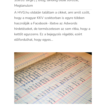
Szerző:
birge
|
|
Blog
,
landing oldal sorozat
,
Megtanulom
A HVG.hu oldalán találtam a cikket, ami arról szólt,
hogy a magyar KKV szektorban is egyre többen
használják a Facebook- illetve az Adwords
hirdetéseket, de természetesen az sem ritka, hogy a
kettőt egyszerre. Ez a bejegyzés régebbi, ezért
előfordulhat, hogy egyes...