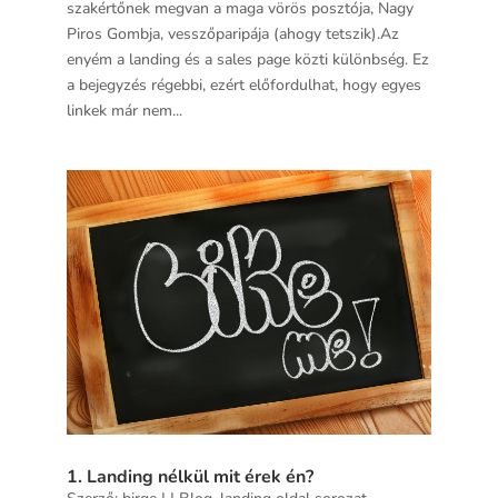
szakértőnek megvan a maga vörös posztója, Nagy
Piros Gombja, vesszőparipája (ahogy tetszik).Az
enyém a landing és a sales page közti különbség. Ez
a bejegyzés régebbi, ezért előfordulhat, hogy egyes
linkek már nem...
1. Landing nélkül mit érek én?