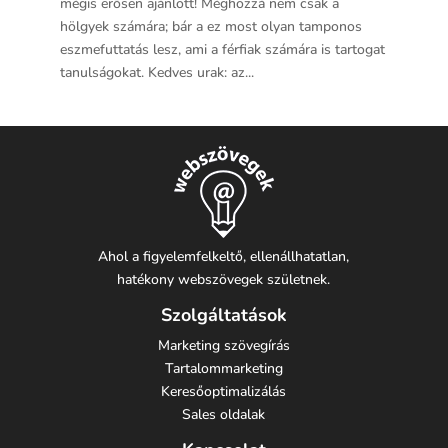
mégis erősen ajánlott! Méghozzá nem csak a
hölgyek számára; bár a ez most olyan tamponos
eszmefuttatás lesz, ami a férfiak számára is tartogat
tanulságokat. Kedves urak: az...
Ahol a figyelemfelkeltő, ellenállhatatlan,
hatékony webszövegek születnek.
Szolgáltatások
Marketing szövegírás
Tartalommarketing
Keresőoptimalizálás
Sales oldalak