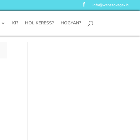
info@webszovegek.hu
KI?
HOL KERESS?
HOGYAN?