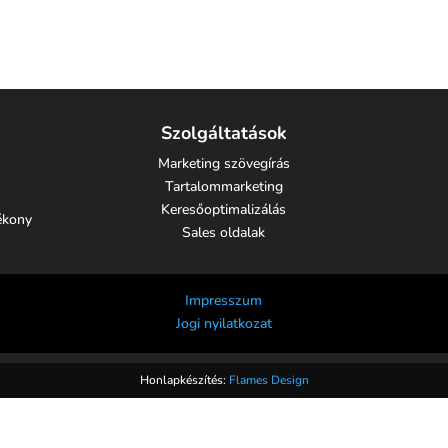
Szolgáltatások
Marketing szövegírás
Tartalommarketing
Keresőoptimalizálás
tékony
Sales oldalak
Impresszum
Jogi nyilatkozat
Honlapkészítés:
Flames Design